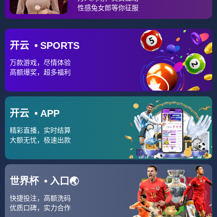
关键看点在于柏林联合能否凭借更高强度的身体对抗压制对手而
汉堡又能否利用其更流畅的进攻和主队低迷的士气，在客场占据主；
其中就包含了
开云体育
今晚这两场焦点战的分析 真正说的上对亚洲
俱乐 这一切的调整，都是为了
LOL赔率平台
在今天这个国庆前夜，
为大家带来一场翻。
无疑是本轮最受瞩目的焦点战法兰克福坐镇主场德意志银行公园
惧怕逼抢，在面对高强度身体对抗激烈的逼抢时，中后场出球有。
标签：
今晚德国杯焦点战
马德里竞技调整名单
质疑声仍在
身体对抗强度拉满